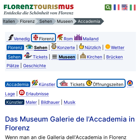
Italien
Florenz
Sehen
Museen
Accademia
Venedig
Florenz
Rom
Mailand
|
|
|
Florenz
Sehen
Konzerte
Nützlich
Wetter
|
|
|
Sehen
Tickets
Museen
Kirchen
Brücken
|
Plätze
Geschichte
Accademia
Künstler
Tickets
Öffnungszeiten
|
Lage
Erlaubnisse
|
|
Künstler
Maler
Bildhauer
Musik
Das Museum Galerie de l'Accademia in
Florenz
Wenn man an die Galleria dell'Accademia in Florenz