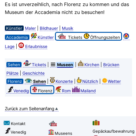
Es ist unverzeihlich, nach Florenz zu kommen und das
Museum der Accademia nicht zu besuchen!
|
|
Künstler
Maler
Bildhauer
Musik
Accademia
Künstler
Tickets
Öffnungszeiten
|
Lage
Erlaubnisse
|
|
|
Sehen
Tickets
Museen
Kirchen
Brücken
|
Plätze
Geschichte
|
|
|
Florenz
Sehen
Konzerte
Nützlich
Wetter
Venedig
Florenz
Rom
Mailand
Zurück zum Seitenanfang
Kontakt
Gepäckaufbewahrung
Venedig
Museens