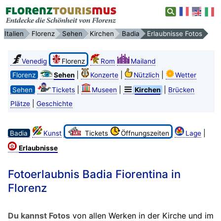
Italien
Florenz
Sehen
Kirchen
Badia
Erlaubnisse Fotos
Venedig
Florenz
Rom
Mailand
|
|
|
Florenz
Sehen
Konzerte
Nützlich
Wetter
|
|
|
Sehen
Tickets
Museen
Kirchen
Brücken
|
Plätze
Geschichte
|
Badia
Kunst
Tickets
Öffnungszeiten
Lage
Erlaubnisse
Fotoerlaubnis Badia Fiorentina in
Florenz
Du kannst Fotos
von allen Werken in der Kirche und im