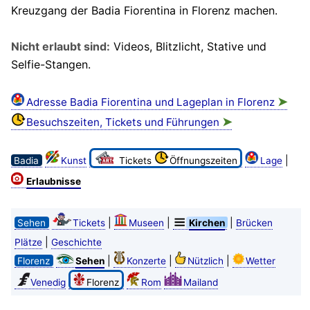
Kreuzgang der Badia Fiorentina in Florenz machen.
Nicht erlaubt sind:
Videos, Blitzlicht, Stative und
Selfie-Stangen.
➤
Adresse Badia Fiorentina und Lageplan in Florenz
➤
Besuchszeiten, Tickets und Führungen
|
Badia
Kunst
Tickets
Öffnungszeiten
Lage
Erlaubnisse
|
|
|
Sehen
Tickets
Museen
Kirchen
Brücken
|
Plätze
Geschichte
|
|
|
Florenz
Sehen
Konzerte
Nützlich
Wetter
Venedig
Florenz
Rom
Mailand