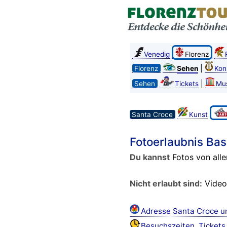
Venedig
Florenz
|
Florenz
Sehen
Kon
|
Sehen
Tickets
Mu
Santa Croce
Kunst
Fotoerlaubnis Basi
Du kannst
Fotos von alle
Nicht erlaubt sind:
Videos
Adresse Santa Croce u
Besuchszeiten, Ticket