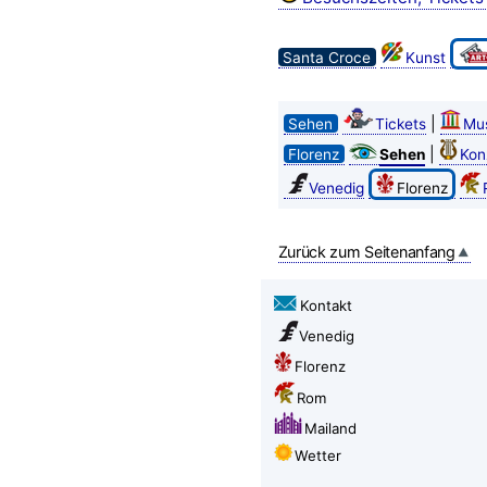
Santa Croce
Kunst
|
Sehen
Tickets
Mu
|
Florenz
Sehen
Kon
Venedig
Florenz
Zurück zum Seitenanfang
Kontakt
Venedig
Florenz
Rom
Mailand
Wetter