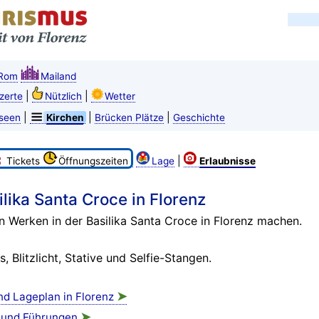
Rom
Mailand
|
|
zerte
Nützlich
Wetter
|
|
|
seen
Kirchen
Brücken Plätze
Geschichte
|
Tickets
Öffnungszeiten
Lage
Erlaubnisse
lika Santa Croce in Florenz
n Werken in der Basilika Santa Croce in Florenz machen.
, Blitzlicht, Stative und Selfie-Stangen.
➤
nd Lageplan in Florenz
➤
s und Führungen