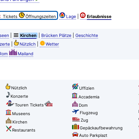
|
Tickets
Öffnungszeiten
Lage
Erlaubnisse
|
|
|
seen
Kirchen
Brücken Plätze
Geschichte
|
|
zerte
Nützlich
Wetter
Rom
Mailand
Nützlich
Uffizien
Konzerte
Accademia
Touren Tickets
Dom
Flugzeug
Museens
Zug
Kirchen
Gepäckaufbewahrung
Restaurants
Auto Parkplazt