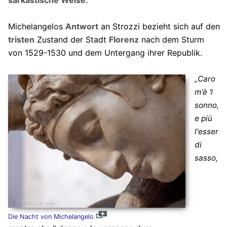
Michelangelos
Antwort
an Strozzi bezieht sich auf den
tristen
Zustand der Stadt
Florenz
nach dem Sturm
von 1529-1530 und dem Untergang ihrer Republik.
„Caro
m'è 'l
sonno,
e più
l'esser
di
sasso,
Die Nacht von Michelangelo