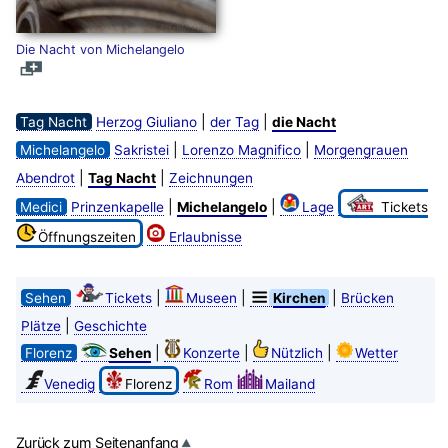
Die Nacht von Michelangelo
|
|
Tag Nacht
Herzog Giuliano
der Tag
die Nacht
|
|
Michelangelo
Sakristei
Lorenzo Magnifico
Morgengrauen
|
|
Abendrot
Tag Nacht
Zeichnungen
|
|
Medici
Prinzenkapelle
Michelangelo
Lage
Tickets
Öffnungszeiten
Erlaubnisse
|
|
|
Sehen
Tickets
Museen
Kirchen
Brücken
|
Plätze
Geschichte
|
|
|
Florenz
Sehen
Konzerte
Nützlich
Wetter
Venedig
Florenz
Rom
Mailand
Zurück zum Seitenanfang