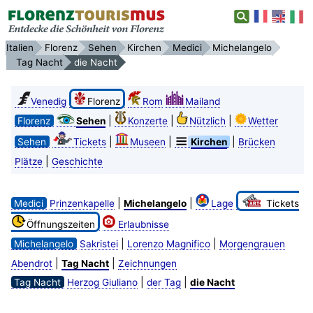
Italien
Florenz
Sehen
Kirchen
Medici
Michelangelo
Tag Nacht
die Nacht
Venedig
Florenz
Rom
Mailand
|
|
|
Florenz
Sehen
Konzerte
Nützlich
Wetter
|
|
|
Sehen
Tickets
Museen
Kirchen
Brücken
|
Plätze
Geschichte
|
|
Medici
Prinzenkapelle
Michelangelo
Lage
Tickets
Öffnungszeiten
Erlaubnisse
|
|
Michelangelo
Sakristei
Lorenzo Magnifico
Morgengrauen
|
|
Abendrot
Tag Nacht
Zeichnungen
|
|
Tag Nacht
Herzog Giuliano
der Tag
die Nacht