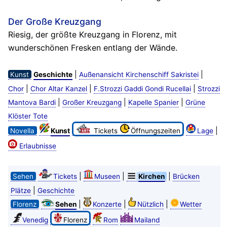
Der Große Kreuzgang
Riesig, der größte Kreuzgang in Florenz, mit
wunderschönen Fresken entlang der Wände.
|
|
Kunst
Geschichte
Außenansicht Kirchenschiff Sakristei
|
|
|
Chor
Chor Altar Kanzel
F.Strozzi Gaddi Gondi Rucellai
Strozzi
|
|
|
Mantova Bardi
Großer Kreuzgang
Kapelle Spanier
Grüne
Klöster Tote
|
Novella
Kunst
Tickets
Öffnungszeiten
Lage
Erlaubnisse
|
|
|
Sehen
Tickets
Museen
Kirchen
Brücken
|
Plätze
Geschichte
|
|
|
Florenz
Sehen
Konzerte
Nützlich
Wetter
Venedig
Florenz
Rom
Mailand