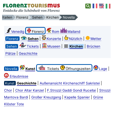
Italien
Florenz
Sehen
Kirchen
Novella
Venedig
Florenz
Rom
Mailand
|
|
|
Florenz
Sehen
Konzerte
Nützlich
Wetter
|
|
|
Sehen
Tickets
Museen
Kirchen
Brücken
|
Plätze
Geschichte
|
Novella
Kunst
Tickets
Öffnungszeiten
Lage
Erlaubnisse
|
|
Kunst
Geschichte
Außenansicht Kirchenschiff Sakristei
|
|
|
Chor
Chor Altar Kanzel
F.Strozzi Gaddi Gondi Rucellai
Strozzi
|
|
|
Mantova Bardi
Großer Kreuzgang
Kapelle Spanier
Grüne
Klöster Tote