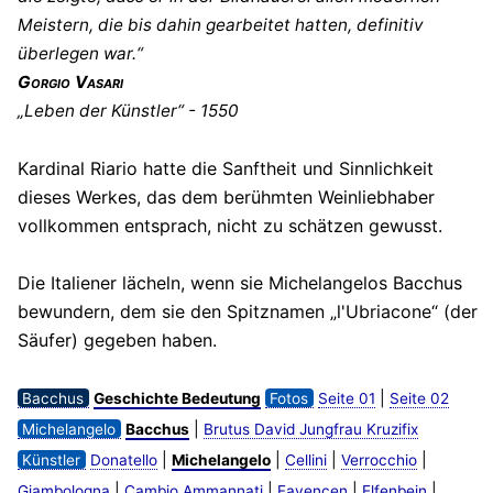
Meistern, die bis dahin gearbeitet hatten, definitiv
überlegen war.“
Gorgio Vasari
„Leben der Künstler“ - 1550
Kardinal Riario hatte die Sanftheit und Sinnlichkeit
dieses Werkes, das dem berühmten Weinliebhaber
vollkommen entsprach, nicht zu schätzen gewusst.
Die Italiener lächeln, wenn sie Michelangelos Bacchus
bewundern, dem sie den Spitznamen „l'Ubriacone“ (der
Säufer) gegeben haben.
|
Bacchus
Geschichte Bedeutung
Fotos
Seite 01
Seite 02
|
Michelangelo
Bacchus
Brutus David Jungfrau Kruzifix
|
|
|
|
Künstler
Donatello
Michelangelo
Cellini
Verrocchio
|
|
|
|
Giambologna
Cambio Ammannati
Fayencen
Elfenbein