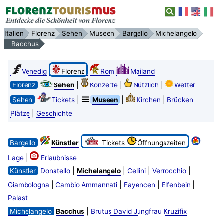
Italien
Florenz
Sehen
Museen
Bargello
Michelangelo
Bacchus
Venedig
Florenz
Rom
Mailand
|
|
|
Florenz
Sehen
Konzerte
Nützlich
Wetter
|
|
|
Sehen
Tickets
Museen
Kirchen
Brücken
|
Plätze
Geschichte
Bargello
Künstler
Tickets
Öffnungszeiten
|
Lage
Erlaubnisse
|
|
|
|
Künstler
Donatello
Michelangelo
Cellini
Verrocchio
|
|
|
|
Giambologna
Cambio Ammannati
Fayencen
Elfenbein
Palast
|
Michelangelo
Bacchus
Brutus David Jungfrau Kruzifix