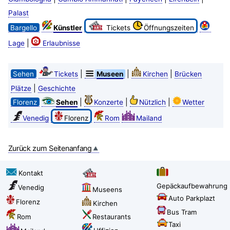
Palast
Bargello
Künstler
Tickets
Öffnungszeiten
|
Lage
Erlaubnisse
|
|
|
Sehen
Tickets
Museen
Kirchen
Brücken
|
Plätze
Geschichte
|
|
|
Florenz
Sehen
Konzerte
Nützlich
Wetter
Venedig
Florenz
Rom
Mailand
Zurück zum Seitenanfang
Kontakt
Gepäckaufbewahrung
Venedig
Museens
Auto Parkplazt
Florenz
Kirchen
Bus Tram
Rom
Restaurants
Taxi