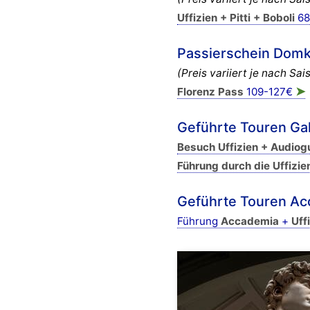
Uffizien + Pitti + Boboli
6
Passierschein Domk
(Preis variiert je nach Sa
➤
Florenz Pass
109-127€
Geführte Touren Gal
Besuch Uffizien + Audiog
Führung durch die Uffizie
Geführte Touren Ac
Führung
Accademia
+
Uff