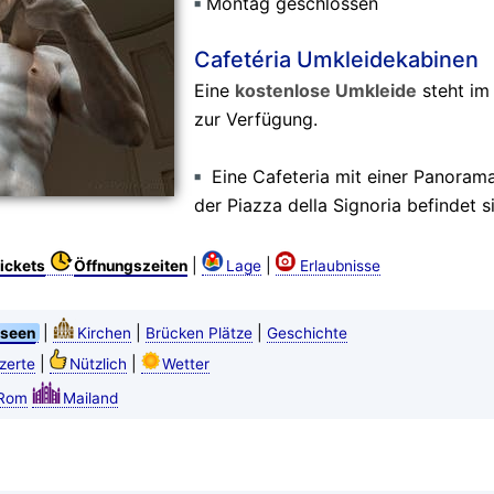
Montag geschlossen
Cafetéria Umkleidekabinen
Eine
kostenlose Umkleide
steht im
zur Verfügung.
Eine Cafeteria mit einer Panorama
der Piazza della Signoria befindet 
|
|
ickets
Öffnungszeiten
Lage
Erlaubnisse
|
|
|
seen
Kirchen
Brücken Plätze
Geschichte
|
|
zerte
Nützlich
Wetter
Rom
Mailand