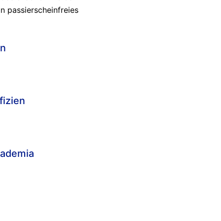
n passierscheinfreies
en
fizien
cademia