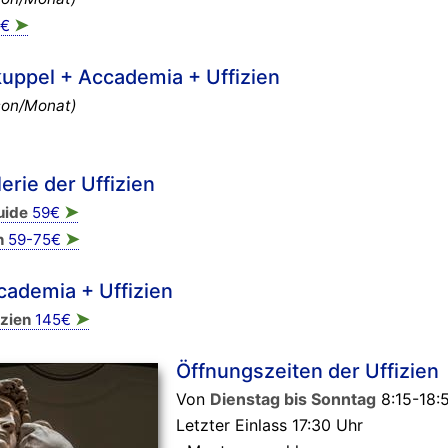
➤
8€
uppel + Accademia + Uffizien
ison/Monat)
erie der Uffizien
➤
uide
59€
➤
n
59-75€
cademia + Uffizien
➤
izien
145€
Öffnungszeiten der Uffizien
Von
Dienstag bis Sonntag
8:15-18:
Letzter Einlass 17:30 Uhr