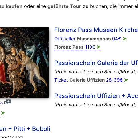
 zu kaufen
oder eine
geführte Tour
zu buchen, die immer ei
Florenz Pass Museen Kirch
➤
Offizieller
Museumspass
94€
➤
Florenz Pass
119€
Passierschein Galerie der Uf
(Preis variiert je nach Saison/Monat)
➤
Ticket
Galerie Uffizien
28-39€
Passierschein Uffizien + Ac
en
(Preis variiert je nach Saison/Monat)
➤
€
n + Pitti + Boboli
ison/Monat)