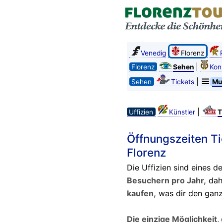
Venedig
Florenz
|
Florenz
Sehen
Kon
|
Sehen
Tickets
Mu
|
Uffizien
Künstler
T
Öffnungszeiten Tic
Florenz
Die Uffizien sind eines d
Besuchern pro Jahr,
dah
kaufen,
was dir den ganz
Die einzige Möglichkeit