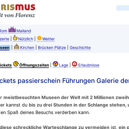
Rom
Mailand
|
|
zerte
Nützlich
Wetter
|
|
|
seen
Kirchen
Brücken Plätze
Geschichte
|
|
ickets
Öffnungszeiten
Lage
Erlaubnisse
kets passierschein Führungen Galerie der 
er
meistbesuchten Museen der Welt mit 2 Millionen zwei
er kannst du
bis zu drei Stunden in der Schlange stehen, 
en Spaß deines Besuchs verderben kann.
, diese schreckliche Warteschlange zu vermeiden
ist,
ein 