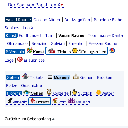
-
Der Saal von Papst Leo X
|
|
Vasari Raume
Cosimo Älterer
Der Magnifico
Penelope Esther
|
Sabines
Leo X.
|
|
|
Kunst
Funfhundert
Turm
Vasari Raume
Totenmaske Dante
|
|
|
|
|
Ghirlandaio
Bronzino
Salviati
Ehrenhof
Fresken Raume
P.Vecchio
Kunst
Tickets
Öffnungszeiten
|
Lage
Erlaubnisse
|
|
|
Sehen
Tickets
Museen
Kirchen
Brücken
|
Plätze
Geschichte
|
|
|
Florenz
Sehen
Konzerte
Nützlich
Wetter
Venedig
Florenz
Rom
Mailand
Zurück zum Seitenanfang