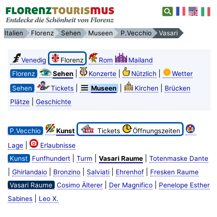
Italien
Florenz
Sehen
Museen
P.Vecchio
Vasari
Venedig
Florenz
Rom
Mailand
|
|
|
Florenz
Sehen
Konzerte
Nützlich
Wetter
|
|
|
Sehen
Tickets
Museen
Kirchen
Brücken
|
Plätze
Geschichte
P.Vecchio
Kunst
Tickets
Öffnungszeiten
|
Lage
Erlaubnisse
|
|
|
Kunst
Funfhundert
Turm
Vasari Raume
Totenmaske Dante
|
|
|
|
|
Ghirlandaio
Bronzino
Salviati
Ehrenhof
Fresken Raume
|
|
Vasari Raume
Cosimo Älterer
Der Magnifico
Penelope Esther
|
Sabines
Leo X.