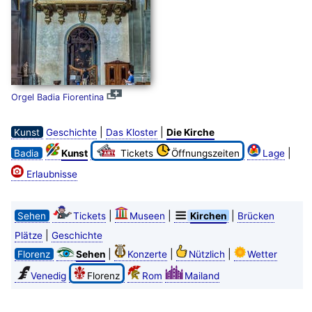
Orgel Badia Fiorentina
|
|
Kunst
Geschichte
Das Kloster
Die Kirche
|
Badia
Kunst
Tickets
Öffnungszeiten
Lage
Erlaubnisse
|
|
|
Sehen
Tickets
Museen
Kirchen
Brücken
|
Plätze
Geschichte
|
|
|
Florenz
Sehen
Konzerte
Nützlich
Wetter
Venedig
Florenz
Rom
Mailand