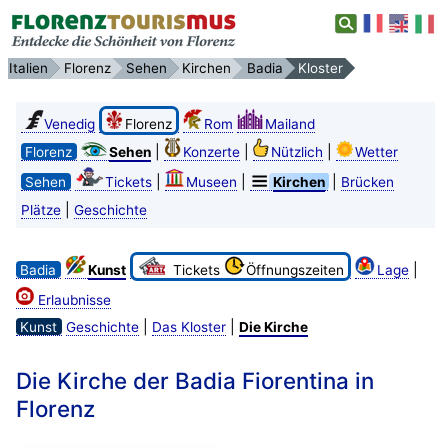
Italien
Florenz
Sehen
Kirchen
Badia
Kloster
Venedig
Florenz
Rom
Mailand
|
|
|
Florenz
Sehen
Konzerte
Nützlich
Wetter
|
|
|
Sehen
Tickets
Museen
Kirchen
Brücken
|
Plätze
Geschichte
|
Badia
Kunst
Tickets
Öffnungszeiten
Lage
Erlaubnisse
|
|
Kunst
Geschichte
Das Kloster
Die Kirche
Die Kirche der Badia Fiorentina in
Florenz