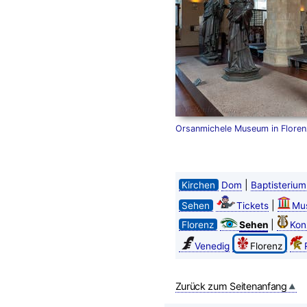
Orsanmichele Museum in Floren
|
Kirchen
Dom
Baptisterium
|
Sehen
Tickets
Mu
|
Florenz
Sehen
Kon
Venedig
Florenz
Zurück zum Seitenanfang