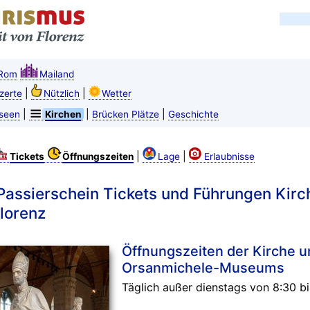
Rom
Mailand
|
|
zerte
Nützlich
Wetter
|
|
|
seen
Kirchen
Brücken Plätze
Geschichte
|
|
Tickets
Öffnungszeiten
Lage
Erlaubnisse
 Passierschein Tickets und Führungen Ki
lorenz
Öffnungszeiten der Kirche 
Orsanmichele-Museums
Täglich außer dienstags von 8:30 bi