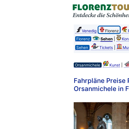
Venedig
Florenz
|
Florenz
Sehen
Kon
|
Sehen
Tickets
Mu
|
Orsanmichele
Kunst
Fahrpläne Preise
Orsanmichele in F