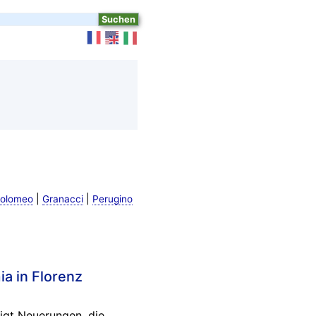
|
|
tolomeo
Granacci
Perugino
ia in Florenz
igt Neuerungen, die