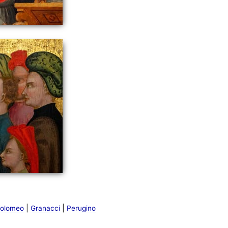
|
|
tolomeo
Granacci
Perugino