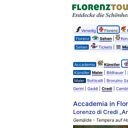
Venedig
Florenz
|
Florenz
Sehen
Kon
|
Sehen
Tickets
Mu
Accademia
Künstler
|
|
Künstler
Maler
Bildhauer
|
Maler
Botticelli
Bronzino Sa
|
|
|
Gerini
Gaddi
Credi
Cambi
Accademia in Flor
Lorenzo di Credi „A
Gemälde - Tempera auf Ho