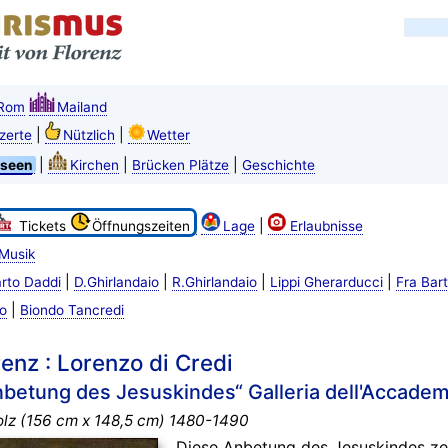
Rom
Mailand
|
|
zerte
Nützlich
Wetter
|
|
|
seen
Kirchen
Brücken Plätze
Geschichte
|
Tickets
Öffnungszeiten
Lage
Erlaubnisse
Musik
|
|
|
|
rto Daddi
D.Ghirlandaio
R.Ghirlandaio
Lippi Gherarducci
Fra Bar
|
o
Biondo Tancredi
enz : Lorenzo di Credi
nbetung des Jesuskindes“ Galleria dell'Accadem
lz (156 cm x 148,5 cm) 1480-1490
Diese Anbetung des Jesuskindes ze