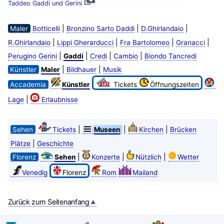
Taddeo Gaddi und Gerini
|
|
|
Maler
Botticelli
Bronzino Sarto Daddi
D.Ghirlandaio
|
|
|
|
R.Ghirlandaio
Lippi Gherarducci
Fra Bartolomeo
Granacci
|
|
|
|
Perugino Gerini
Gaddi
Credi
Cambio
Biondo Tancredi
|
|
Künstler
Maler
Bildhauer
Musik
Accademia
Künstler
Tickets
Öffnungszeiten
|
Lage
Erlaubnisse
|
|
|
Sehen
Tickets
Museen
Kirchen
Brücken
|
Plätze
Geschichte
|
|
|
Florenz
Sehen
Konzerte
Nützlich
Wetter
Venedig
Florenz
Rom
Mailand
Zurück zum Seitenanfang