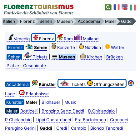
Italien
Florenz
Sehen
Museen
Accademia
Maler
Gaddi
Venedig
Florenz
Rom
Mailand
|
|
|
Florenz
Sehen
Konzerte
Nützlich
Wetter
|
|
|
Sehen
Tickets
Museen
Kirchen
Brücken
|
Plätze
Geschichte
Accademia
Künstler
Tickets
Öffnungszeiten
|
Lage
Erlaubnisse
|
|
Künstler
Maler
Bildhauer
Musik
|
|
|
Maler
Botticelli
Bronzino Sarto Daddi
D.Ghirlandaio
|
|
|
|
R.Ghirlandaio
Lippi Gherarducci
Fra Bartolomeo
Granacci
|
|
|
|
Perugino Gerini
Gaddi
Credi
Cambio
Biondo Tancredi