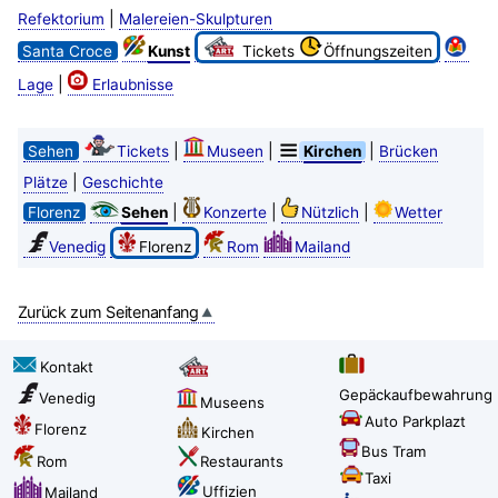
|
Refektorium
Malereien-Skulpturen
Santa Croce
Kunst
Tickets
Öffnungszeiten
|
Lage
Erlaubnisse
|
|
|
Sehen
Tickets
Museen
Kirchen
Brücken
|
Plätze
Geschichte
|
|
|
Florenz
Sehen
Konzerte
Nützlich
Wetter
Venedig
Florenz
Rom
Mailand
Zurück zum Seitenanfang
Kontakt
Gepäckaufbewahrung
Venedig
Museens
Auto Parkplazt
Florenz
Kirchen
Bus Tram
Rom
Restaurants
Taxi
Uffizien
Mailand