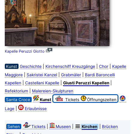
Kapelle Peruzzi Giotto
|
|
|
Kunst
Geschichte
Kirchenschiff Kreuzgänge
Chor
Kapelle
|
|
|
Maggiore
Sakristei Kanzel
Grabmäler
Bardi Baroncelli
|
|
|
Kapellen
Castellani Kapelle
Giusti Peruzzi Kapellen
|
Refektorium
Malereien-Skulpturen
Santa Croce
Kunst
Tickets
Öffnungszeiten
|
Lage
Erlaubnisse
|
|
|
Sehen
Tickets
Museen
Kirchen
Brücken