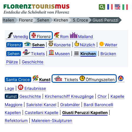
Italien
Florenz
Sehen
Kirchen
S.Croce
Giusti Peruzzi
Venedig
Florenz
Rom
Mailand
|
|
|
Florenz
Sehen
Konzerte
Nützlich
Wetter
|
|
|
Sehen
Tickets
Museen
Kirchen
Brücken
|
Plätze
Geschichte
Santa Croce
Kunst
Tickets
Öffnungszeiten
|
Lage
Erlaubnisse
|
|
|
Kunst
Geschichte
Kirchenschiff Kreuzgänge
Chor
Kapelle
|
|
|
Maggiore
Sakristei Kanzel
Grabmäler
Bardi Baroncelli
|
|
|
Kapellen
Castellani Kapelle
Giusti Peruzzi Kapellen
|
Refektorium
Malereien-Skulpturen